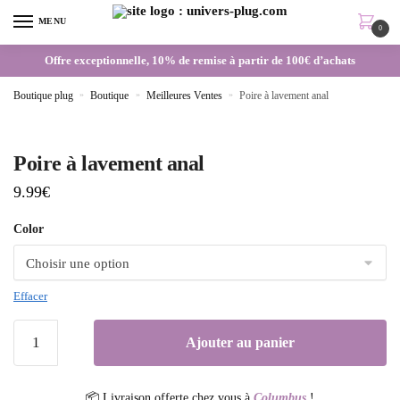
MENU
0
Offre exceptionnelle, 10% de remise à partir de 100€ d’achats
Boutique plug
»
Boutique
»
Meilleures Ventes
»
Poire à lavement anal
Poire à lavement anal
9.99
€
Color
Effacer
Ajouter au panier
📦 Livraison offerte chez vous à
Columbus
!