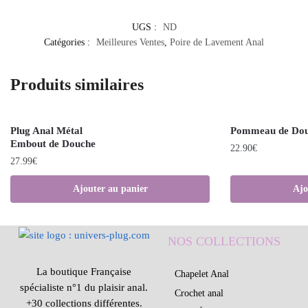
UGS :
ND
Catégories :
Meilleures Ventes
,
Poire de Lavement Anal
Produits similaires
Plug Anal Métal
Pommeau de Dou
Embout de Douche
22.90
€
27.99
€
Ajouter au panier
Ajo
NOS COLLECTIONS
La boutique Française
Chapelet Anal
spécialiste n°1 du plaisir anal.
Crochet anal
+30 collections différentes.