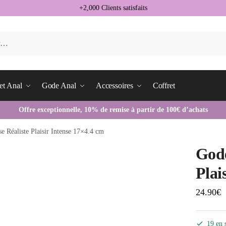
+2,000 Clients satisfaits
et Anal
Gode Anal
Accessoires
Coffret
Offre exceptionnelle, 10% de remise à partir de 100€ d’achats
e Réaliste Plaisir Intense 17×4.4 cm
Gode
Plai
24.90
€
19 en 