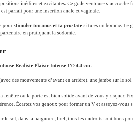
s positions inédites et excitantes. Ce gode ventouse s’accroche f
 est parfait pour une insertion anale et vaginale.
he pour
stimuler ton anus et ta prostate
si tu es un homme. Le go
 partenaire en pratiquant la sodomie.
er
touse Réaliste Plaisir Intense 17×4.4 cm
:
l (avec des mouvements d’avant en arrière), une jambe sur le sol e
la fenêtre ou la porte est bien solide avant de vous y risquer. Fi
éférence. Écartez vos genoux pour former un V et asseyez-vous s
sur le sol, dans la baignoire, bref, tous les endroits sont bons p