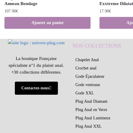
Anneau Bondage
Exxtreme Dilatat
107.90
€
17.90
€
Ajouter au panier
Ajo
NOS COLLECTIONS
La boutique Française
Chapelet Anal
spécialiste n°1 du plaisir anal.
Crochet anal
+30 collections différentes.
Gode Éjaculateur
Gode ventouse
Contactez-nous
Gode XXL
Plug Anal Diamant
Plug Anal en Verre
Plug Anal Lumineux
Plug Anal XXL