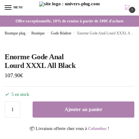
MENU
0
Offre exceptionnelle, 10% de remise à partir de 100€ d’achats
Boutique plug
»
Boutique
»
Gode Réaliste
»
Enorme Gode Anal Lourd XXXL All Black
Enorme Gode Anal
Lourd XXXL All Black
107.90
€
5 en stock
Ajouter au panier
📦 Livraison offerte chez vous à
Columbus
!